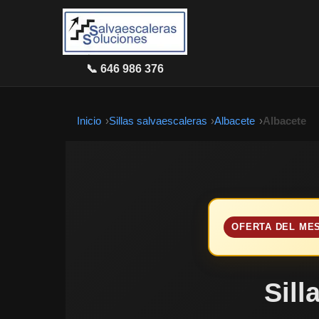
📞 646 986 376
Inicio
Sillas salvaescaleras
Albacete
Albacete
OFERTA DEL ME
Sill