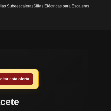
llas Subeescaleras
Sillas Eléctricas para Escaleras
citar esta oferta
acete