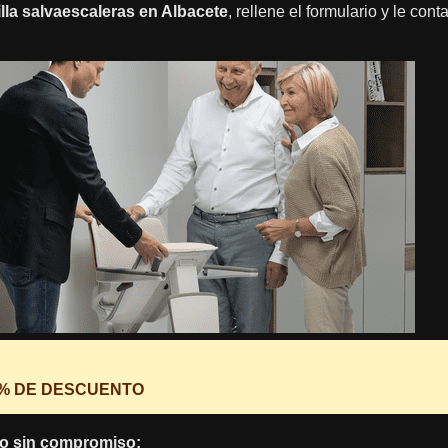
illa salvaescaleras en Albacete
, rellene el formulario y le con
0% DE DESCUENTO
o sin compromiso: