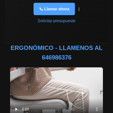
📞 Llamar ahora
|
Solicitar presupuesto
ERGONÓMICO - LLAMENOS AL
646986376