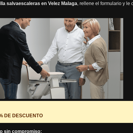
illa salvaescaleras en Velez Malaga
, rellene el formulario y l
0% DE DESCUENTO
o sin compromiso: