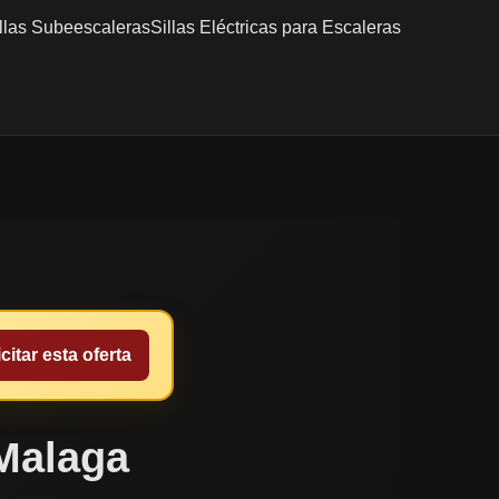
llas Subeescaleras
Sillas Eléctricas para Escaleras
citar esta oferta
 Malaga