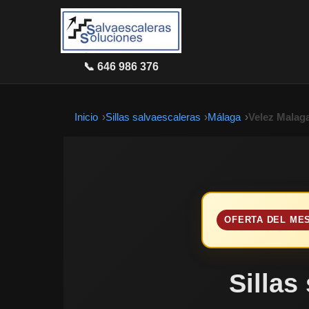
📞 646 986 376
Inicio
Sillas salvaescaleras
Málaga
Velez Malag
OFERTA DEL ME
Sillas