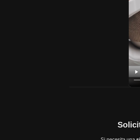
Solic
Si necesita una
s