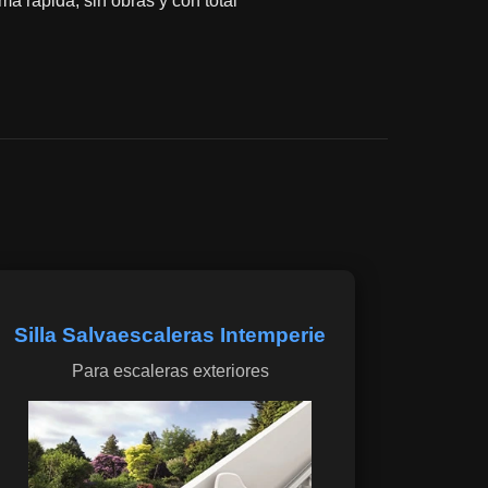
ma rápida, sin obras y con total
Silla Salvaescaleras Intemperie
Para escaleras exteriores