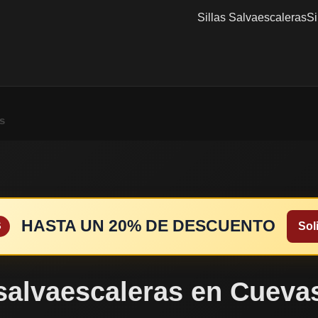
Sillas Salvaescaleras
Si
s
HASTA UN 20% DE DESCUENTO
Soli
S
 salvaescaleras en Cueva