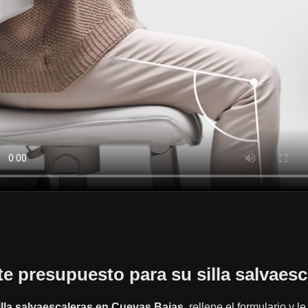
ite presupuesto para su silla salvaesc
illa salvaescaleras en Cuevas Bajas
, rellene el formulario y 