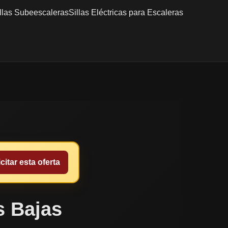
llas Subeescaleras
Sillas Eléctricas para Escaleras
citar esta oferta
s Bajas