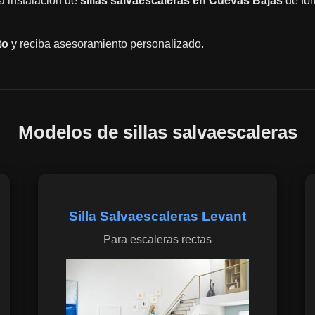
la instalación de
sillas salvaescaleras en Cuevas Bajas
de for
to
y reciba asesoramiento personalizado.
Modelos de sillas salvaescaleras
Silla Salvaescaleras Levant
Para escaleras rectas