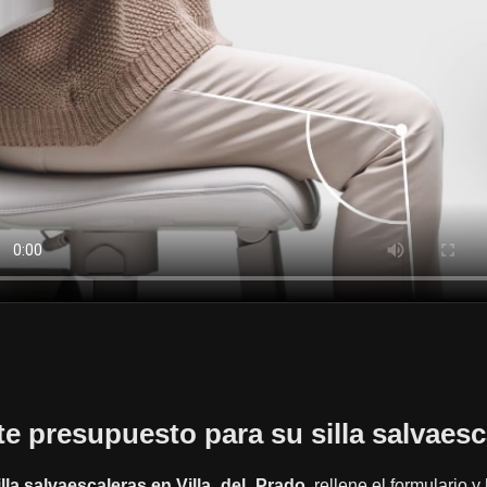
ite presupuesto para su silla salvaesc
illa salvaescaleras en Villa_del_Prado
, rellene el formulario 