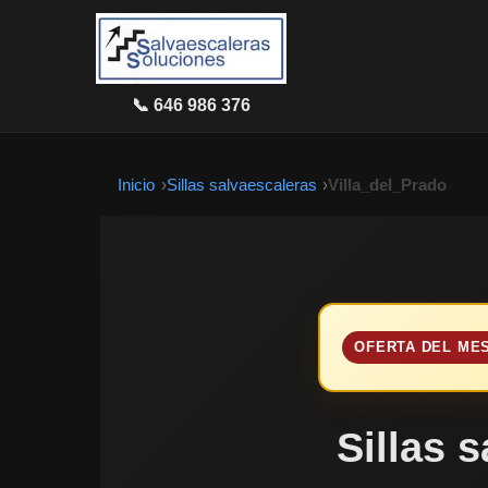
📞 646 986 376
Inicio
Sillas salvaescaleras
Villa_del_Prado
OFERTA DEL ME
Sillas 