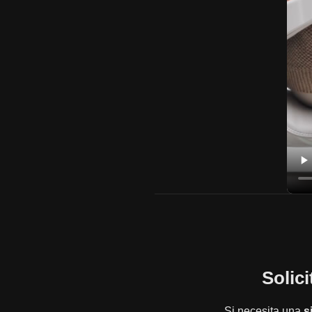
Solic
Si necesita una
s