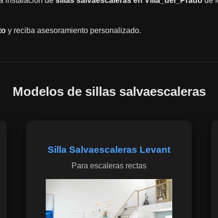
la instalación de
sillas salvaescaleras en Villa_del_Prado
de f
to
y reciba asesoramiento personalizado.
Modelos de sillas salvaescaleras
Silla Salvaescaleras Levant
Para escaleras rectas