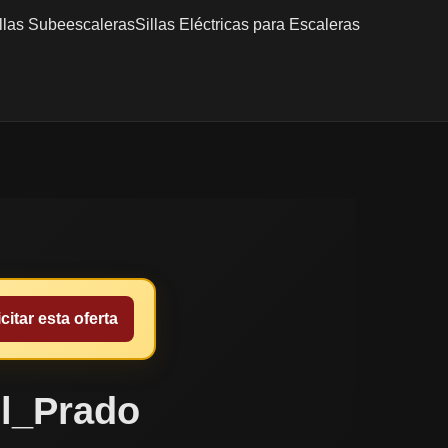
llas Subeescaleras
Sillas Eléctricas para Escaleras
citar esta oferta
el_Prado