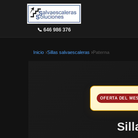
📞 646 986 376
Inicio
Sillas salvaescaleras
Paterna
OFERTA DEL ME
Sil