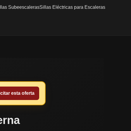
llas Subeescaleras
Sillas Eléctricas para Escaleras
citar esta oferta
erna